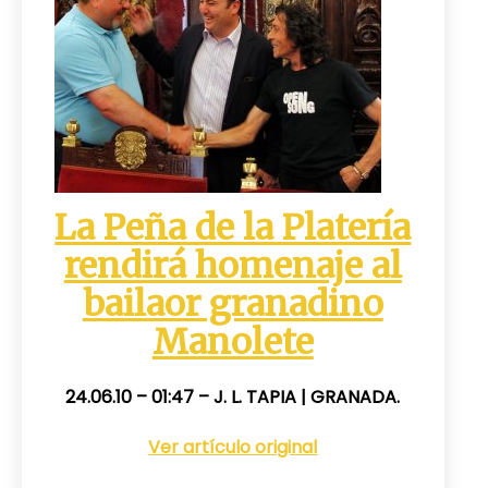
La Peña de la Platería
rendirá homenaje al
bailaor granadino
Manolete
24.06.10 – 01:47 –
J. L. TAPIA |
GRANADA.
Ver artículo original