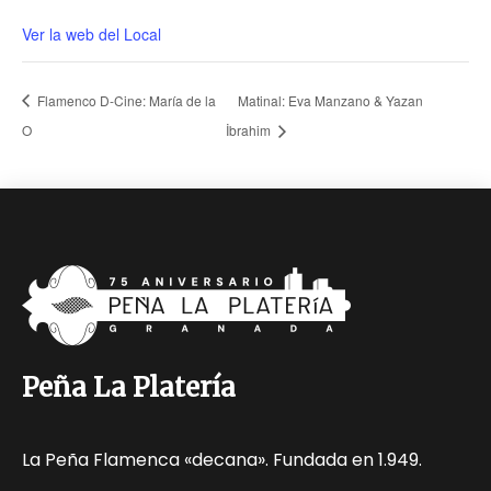
Ver la web del Local
Flamenco D-Cine: María de la
Matinal: Eva Manzano & Yazan
O
İbrahim
Peña La Platería
La Peña Flamenca «decana». Fundada en 1.949.